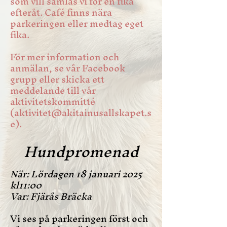
som vill samlas vi för en fika
efteråt. Café finns nära
parkeringen eller medtag eget
fika.
För mer inf
ormation och
anmälan, se vår Facebook
grupp eller skicka ett
med
delande till vår
aktivi
tetskommitté
(
aktivitet@akitainusallskapet.s
e
)
.
Hundpromenad
När: Lördagen 18 januari 2025
kl11:00
Var: Fjärås Bräcka
Vi ses på parkeringen först och