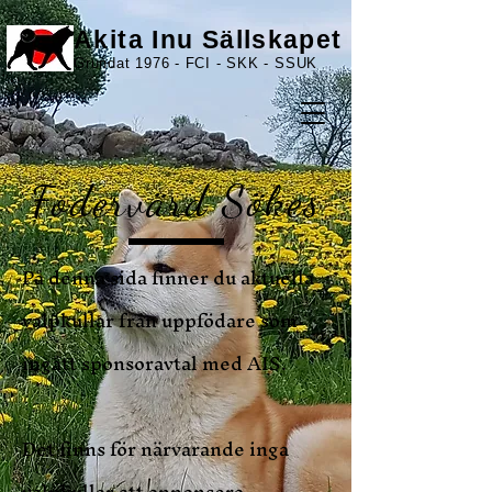
Akita Inu Sällskapet
Grundat 1976 - FCI - SKK - SSUK
Fodervärd Sökes
På denna sida finner du aktuella
valpkullar från uppfödare som
ingått sponsoravtal med AIS.
Det finns för närvarande inga
valpkullar att annonsera.