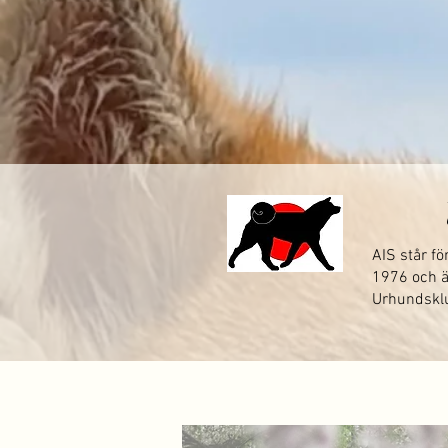
AIS står fö
1976 och ä
Urhundskl