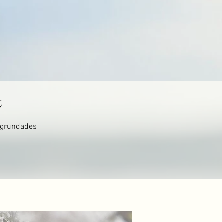
t
IS grundades