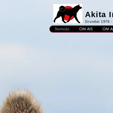
Akita 
Grundat 1976 -
Startsida
OM AIS
OM A